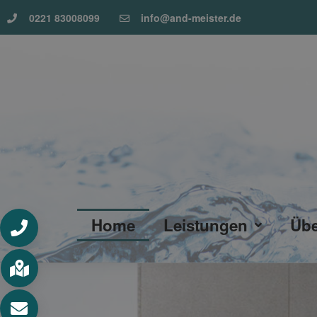
0221 83008099
info@and-meister.de
Home
Leistungen
Übe