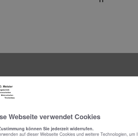
rtung oder Reparatur – wir freuen un
se Webseite verwendet Cookies
akt treten wollen. Unter Telefon 0221 83008099 sind wir ganz p
Zustimmung können Sie jederzeit widerrufen.
Montag – Donnerstag:
erwenden auf dieser Webseite Cookies und weitere Technologien, um 
7.30 – 16.30 Uhr