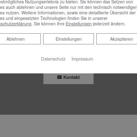
estmögliches Nutzungserlebnis zu bieten. Sie können das Setzen von
es auch ablehnen und unsere Seite nur mit den technisch notwendige
es nutzen. Weitere Informationen, sowie eine detaillierte Übersicht der
Freitag:
es und eingesetzten Technologien finden Sie in unserer
7.30-14.00 Uhr
schutzerklärung
. Sie können Ihre
Einstellungen
jederzeit ändern.
ular nutzen und uns kurz schildern, ob es z. B. um einen Bad
Ablehnen
Ablehnen
Einstellungen
Akzeptieren
Wir melden uns bei Ihnen, um Ihr Anliegen zu besprechen oder
Datenschutz
Impressum
Kontakt