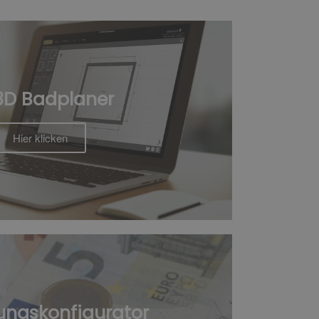
 3D Badplaner
Hier klicken
zungskonfigurator