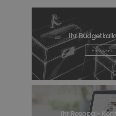
Ihr Budgetkalk
Hier klicken
Ihr Resopal- Kon