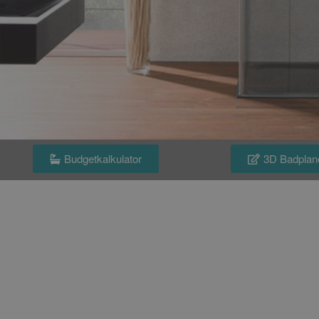
Budgetkalkulator
3D Badplan