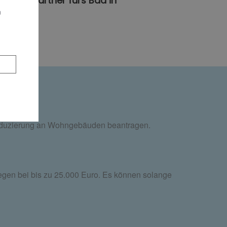
ist Ihr Partner fürs Bad in
n
reduzierung an Wohngebäuden beantragen.
egen bei bis zu 25.000 Euro. Es können solange