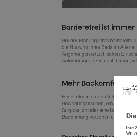
Barrierefrei ist immer 
Bei der Planung Ihres barrierefrei
die Nutzung Ihres Bads im Alter ei
Angehörigen aktuell schon Einsc
Anforderungen Sie auch haben, wi
Mehr Badkomfort – he
Hinter einem barrierefreien Bad s
Bewegungsflächen, ein Waschtisch
Sitzposition oder eine bodenebene
Die
Badplanung vorsehen und später b
Ihre 
Wir v