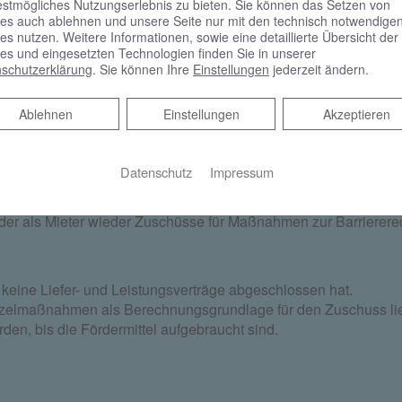
sen Sie sich ganz persönlich beraten. AND. Meister 
estmögliches Nutzungserlebnis zu bieten. Sie können das Setzen von
es auch ablehnen und unsere Seite nur mit den technisch notwendige
es nutzen. Weitere Informationen, sowie eine detaillierte Übersicht der
es und eingesetzten Technologien finden Sie in unserer
schutzerklärung
. Sie können Ihre
Einstellungen
jederzeit ändern.
Ablehnen
Ablehnen
Einstellungen
Akzeptieren
Datenschutz
Impressum
freien Badumbau wieder verfügbar
der als Mieter wieder Zuschüsse für Maßnahmen zur Barriere
 keine Liefer- und Leistungsverträge abgeschlossen hat.
Einzelmaßnahmen als Berechnungsgrundlage für den Zuschuss li
den, bis die Fördermittel aufgebraucht sind.