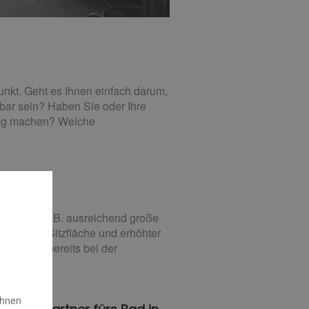
unkt. Geht es Ihnen einfach darum,
zbar sein? Haben Sie oder Ihre
dig machen? Welche
 gehören z. B. ausreichend große
ängerter Sitzfläche und erhöhter
nnen wir bereits bei der
Ihnen