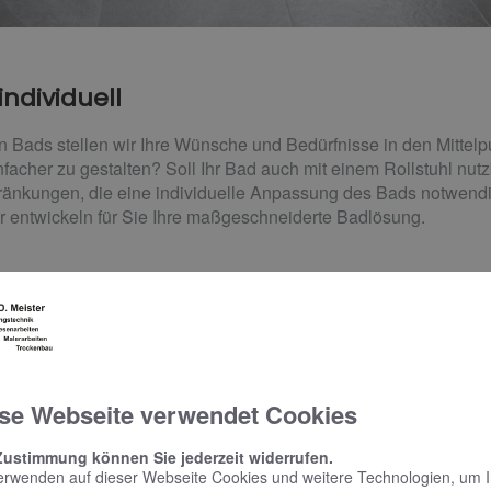
individuell
en Bads stellen wir Ihre Wünsche und Bedürfnisse in den Mittelp
nfacher zu gestalten? Soll Ihr Bad auch mit einem Rollstuhl nut
hränkungen, die eine individuelle Anpassung des Bads notwen
r entwickeln für Sie Ihre maßgeschneiderte Badlösung.
ute und in Zukunft
teht immer ein Gesamtkonzept, das alle Bereiche abdeckt. Dazu
, den man auch bequem im Sitzen nutzen kann, ein WC mit verl
 Dusche. Einen Dusch-Klappsitz oder zusätzliche Handgriffe kö
se Webseite verwendet Cookies
ei Bedarf nachrüsten.
Zustimmung können Sie jederzeit widerrufen.
erwenden auf dieser Webseite Cookies und weitere Technologien, um 