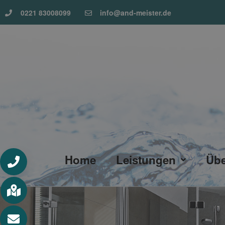
0221 83008099
info@and-meister.de
Home
Leistungen
Übe