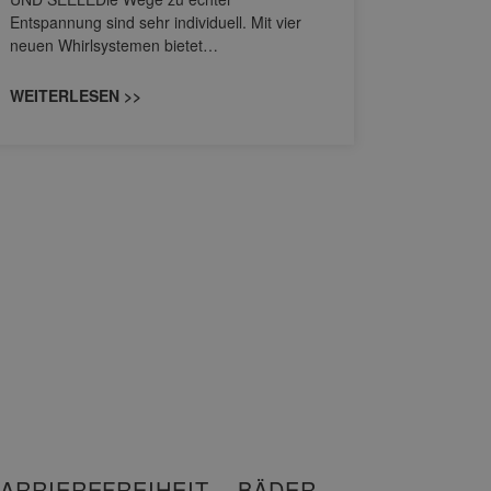
HANSAGENE
Entspannung sind sehr individuell. Mit vier
von Wascht
neuen Whirlsystemen bietet…
unterschi
konzipiert
WEITERLESEN >>
WEITERL