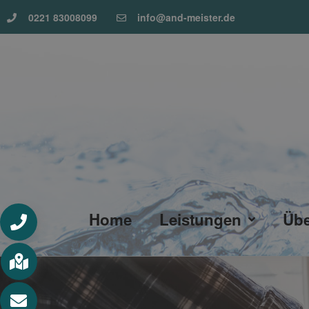
0221 83008099
info@and-meister.de
Home
Leistungen
Übe