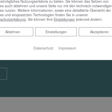
estmögliches Nutzungserlebnis zu bieten. Sie können das Setzen von
es auch ablehnen und unsere Seite nur mit den technisch notwendige
es nutzen. Weitere Informationen, sowie eine detaillierte Übersicht der
es und eingesetzten Technologien finden Sie in unserer
schutzerklärung
. Sie können Ihre
Einstellungen
jederzeit ändern.
Ablehnen
Ablehnen
Einstellungen
Akzeptieren
rmin
Datenschutz
Impressum
em Online Termine anfragen!