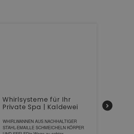
Whirlsysteme für Ihr
Gesta
Private Spa | Kaldewei
alltä
HANS
WHIRLWANNEN AUS NACHHALTIGER
STAHL-EMAILLE SCHMEICHELN KÖRPER
Stil für 
UND SEELEDie Wege zu echter