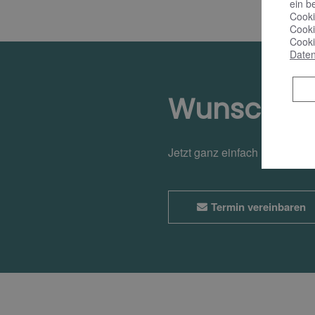
ein b
Cooki
Cooki
Cooki
Daten
Wunschte
Jetzt ganz einfach und bequ
Termin vereinbaren